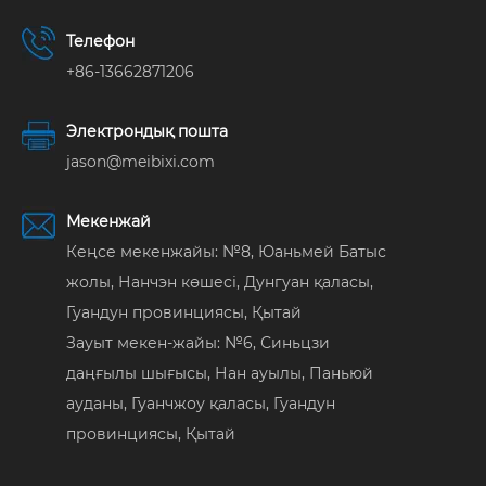
Телефон
+86-13662871206
Электрондық пошта
jason@meibixi.com
Мекенжай
Кеңсе мекенжайы: №8, Юаньмей Батыс
жолы, Нанчэн көшесі, Дунгуан қаласы,
Гуандун провинциясы, Қытай
Зауыт мекен-жайы: №6, Синьцзи
даңғылы шығысы, Нан ауылы, Паньюй
ауданы, Гуанчжоу қаласы, Гуандун
провинциясы, Қытай