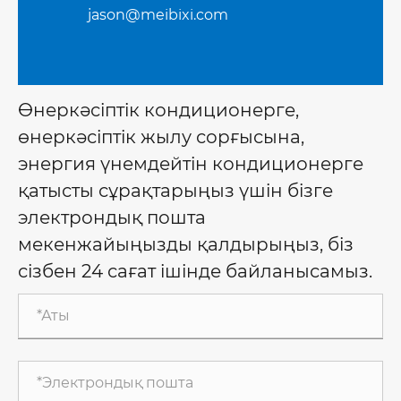
jason@meibixi.com
Өнеркәсіптік кондиционерге,
өнеркәсіптік жылу сорғысына,
энергия үнемдейтін кондиционерге
қатысты сұрақтарыңыз үшін бізге
электрондық пошта
мекенжайыңызды қалдырыңыз, біз
сізбен 24 сағат ішінде байланысамыз.