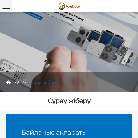
Үй
Сұрау жіберу
Сұрау жіберу
Байланыс ақпараты