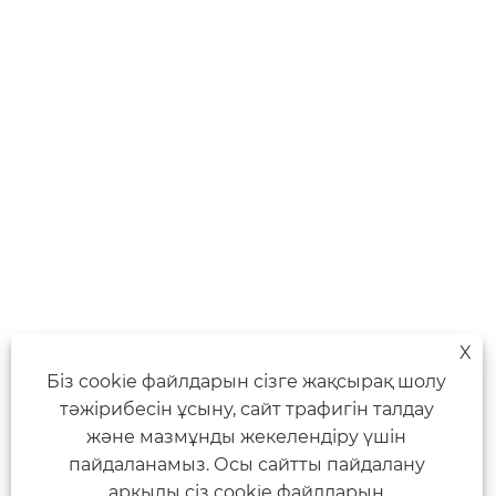
X
Біз cookie файлдарын сізге жақсырақ шолу
тәжірибесін ұсыну, сайт трафигін талдау
және мазмұнды жекелендіру үшін
пайдаланамыз. Осы сайтты пайдалану
арқылы сіз cookie файлдарын