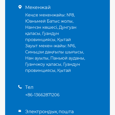
Мекенжай

Кеңсе мекенжайы: №8,
Юаньмей Батыс жолы,
Нанчэн көшесі, Дунгуан
қаласы, Гуандун
провинциясы, Қытай
Зауыт мекен-жайы: №6,
Синьцзи даңғылы шығысы,
Нан ауылы, Паньюй ауданы,
Гуанчжоу қаласы, Гуандун
провинциясы, Қытай
Тел

+86-13662871206
Электрондық пошта
