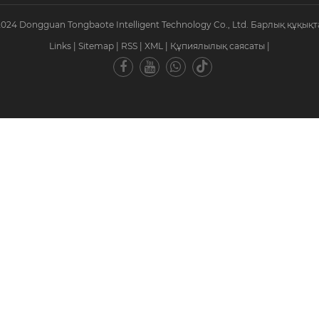
2024 Dongguan Tongbaote Intelligent Technology Co., Ltd. Барлық құқықт
Links
|
Sitemap
|
RSS
|
XML
|
Құпиялылық саясаты
|